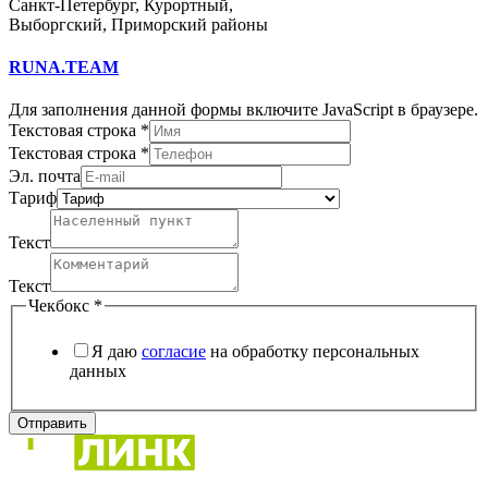
Санкт-Петербург, Курортный,
Выборгский, Приморский районы
RUNA.TEAM
Для заполнения данной формы включите JavaScript в браузере.
Текстовая строка
*
Текстовая строка
*
Эл. почта
строка
Тариф
Текст
Тариф
Текст
Текст
Чекбокс
*
Я даю
согласие
на обработку персональных
данных
Отправить